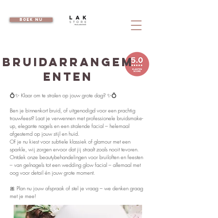
boek nu
Bruidarrangem
enten
💍✨ Klaar om te stralen op jouw grote dag? ✨💍
Ben je binnenkort bruid, of uitgenodigd voor een prachtig
trouwfeest? Laat je verwennen met professionele bruidsmake-
up, elegante nagels en een stralende facial – helemaal
afgestemd op jouw stijl en huid.
Of je nu kiest voor subtiele klassiek of glamour met een
sparkle, wij zorgen ervoor dat jij straalt zoals nooit tevoren.
Ontdek onze beautybehandelingen voor bruiloften en feesten
– van gelnagels tot een wedding glow facial – allemaal met
oog voor detail én jouw grote moment.
🎀 Plan nu jouw afspraak of stel je vraag – we denken graag
met je mee!