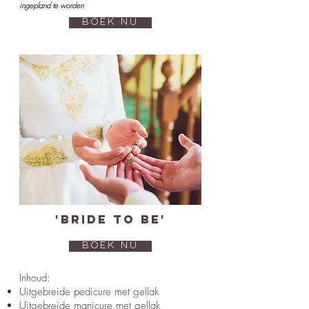
ingepland te worden
BOEK NU
'Bride to Be'
BOEK NU
Inhoud:
Uitgebreide pedicure met gellak
Uitgebreide manicure met gellak