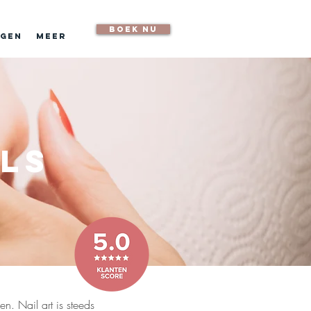
boek nu
ngen
Meer
els
n. Nail art is steeds