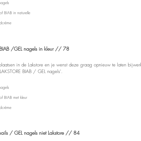
nagels
of BIAB in naturelle
ndcrème
IAB /GEL nagels in kleur // 78
plaatsen in de Lakstore en je wenst deze graag opnieuw te laten bijwer
g LAKSTORE BIAB / GEL nagels'.
nagels
of BIAB met kleur
ndcrème
ils / GEL nagels niet Lakstore // 84