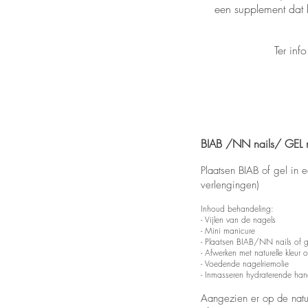
een supplement dat 
Ter inf
BIAB /NN nails/ GEL n
Plaatsen BIAB of gel in e
verlengingen)
Inhoud behandeling:
- Vijlen
van de nagels
- Mini manicure
- Plaatsen BIAB/NN nails of gel
- Afwerken met naturell
e kleur 
- Voedende nagelriemolie
- Inmasseren hydraterende ha
Aangezien er op de natu