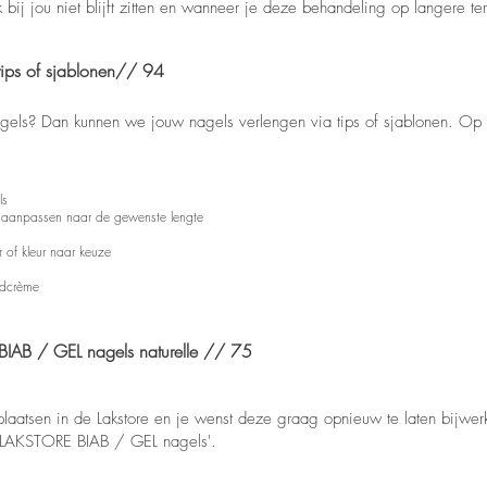
ij jou niet blijft zitten en wanneer je deze behandeling op langere term
tips of sjablonen// 94
gels? Dan kunnen we jouw nagels verlengen via tips of sjablonen. Op 
ls
en aanpassen naar de gewenste lengte
r of kleur naar keuze
ndcrème
IAB / GEL nagels naturelle // 75
plaatsen in de Lakstore en je wenst deze graag opnieuw te laten bijwer
g LAKSTORE BIAB / GEL nagels'.