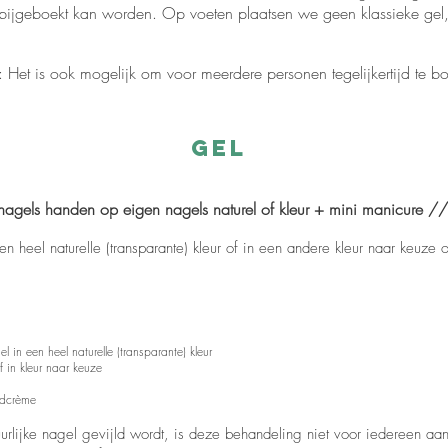
bijgeboekt kan worden. Op voeten plaatsen we geen klassieke gel,
o: Het is ook mogelijk om voor meerdere personen tegelijkertijd te b
GEL
agels handen op eigen nagels naturel of kleur + mini manicure /
en heel naturelle (transparante) kleur of in een andere kleur naar keuze 
 in een heel naturelle (transparante) kleur
of in kleur naar keuze
ndcrème
urlijke nagel gevijld wordt, is deze behandeling niet voor iedereen a