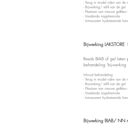
- Terug in model vijlen van de 
- Bijwerking/ refill van de gel
- Plaatsen van nieuwe gelkleur
- Voedende nagelriemolie
- Inmasseren hydraterende ha
Bijwerking LAKSTORE B
Reeds BIAB of gel laten 
behandeling 'bijwerkin
Inhoud behandeling:
- Terug in model vijlen van de 
- Bijwerking/ refill van de gel
- Plaatsen van nieuwe gelkleur
- Voedende nagelriemolie
- Inmasseren hydraterende ha
Bijwerking BIAB/ NN na