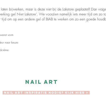
laten bijwerken, maar is deze niet bij de Lakstore geplaatst? Dan vra
erking gel Niet Lakstore'. We voorzien namelijk iets meer tijd om zo to
r tijd om op een andere gel of BIAB te werken om zo een goede houdb
ewenst vorm
kleur naar keuze
ndcrème
Nail art
Nail art inspiratie nodig? Kijk hier >