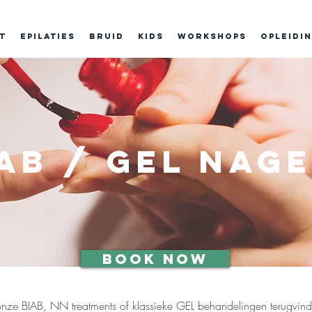
t
Epilaties
BRUID
Kids
Workshops
Opleidi
AB / gel nag
Book now
onze BIAB, NN treatments of klassieke GEL behandelingen terugvinde