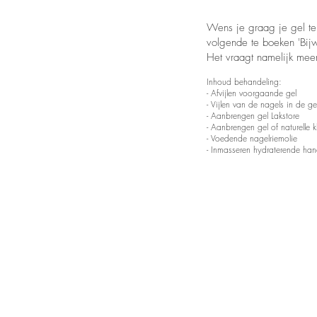
Wens je graag je gel te 
volgende te boeken 'Bijw
Het vraagt namelijk mee
Inhoud behandeling:
- Afvijlen voorgaande gel
- Vijlen van de nagels in de g
- Aanbrengen gel Lakstore
- Aanbrengen gel of naturelle 
- Voedende nagelriemolie
- Inmasseren hydraterende ha