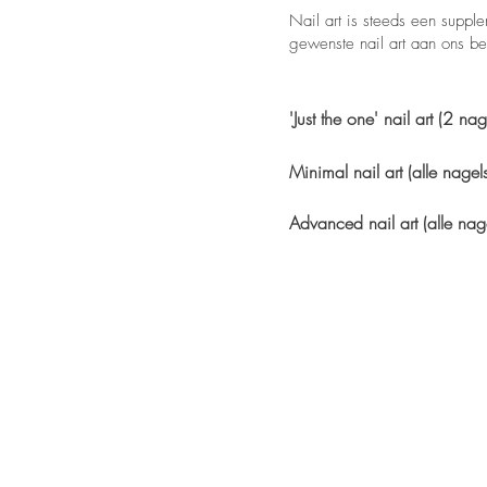
Nail art is steeds een supp
gewenste nail art aan ons b
'Just the one' nail art (2 n
Minimal nail art (alle nage
Advanced nail art (alle na