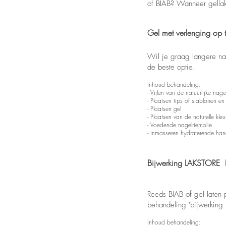
of BIAB? Wanneer gellak b
Gel met verlenging op 
Wil je graag langere na
de beste optie.
Inhoud behandeling:
- Vijlen van de natuurlijke nage
- Plaatsen tips of sjablonen 
- Plaatsen gel
- Plaatsen van de naturelle kleu
- Voedende nagelriemolie
- Inmasseren hydraterende ha
Bijwerking LAKSTORE B
Reeds BIAB of gel laten 
behandeling 'bijwerkin
Inhoud behandeling: