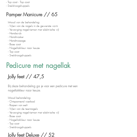
- Top coat - Top coat
- Sneldroogdruppels
Pamper Manicure // 65
Inhoud van de behandeling:
- Vijlen van de nagels in de gewenste vorm
- Verzorging nagelriemen met elektrische vijl
- Handscrub
- Handmasker
- Handmassage
- Base coat
- Nagellakkleur naar keuze
- Top coat
- Sneldroogdruppels
Pedicure met nagellak
Jolly feet // 47,5
Bij deze behandeling ga je voor een pedicure met een
nagellakkleur naar keuze.
Inhoud behandeling:
- Ontspannend voetbad
- Raspen van eelt
- Vijlen van de teennagels
- Verzorging nagelriemen
met elektrische vijl
- Base coat
- Nagellakkleur naar keuze
- Top coat
- Sneldroogdruppels
Jolly feet Deluxe // 52