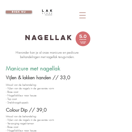
boek nu
nagellak
Hieronder kan je al onze manicure en pedicure
behandelingen met nagellak terugvinden.
Manicure met nagellak
Vijlen & lakken handen // 33,0
Inhoud van de behandeling:
- Vijlen van de nagels in de gewenste vorm
- Base coat
- Nagellakkleur naar keuze
- Top coat
- Sneldroogdruppels
Colour Dip // 39,0
Inhoud van de behandeling:
- Vijlen van de nagels in de gewenste vorm
- Verzorging nagelriemen
- Base coat
- Nagellakkleur naar keuze