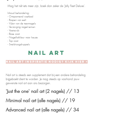
Mag het nét iets meer zijn, boek dan zeker de 'Jolly Feet Deluxe'.
Inhoud behandeling:
- Ontspannend voetbad
- Raspen van eelt
- Vijlen van de teennagels
- Verzorging nagelriemen
- Voetscrub
- Base coat
- Nagellakkleur naar keuze
- Top coat
- Sneldroogdruppels
nail art
Nail art inspiratie nodig? Kijk hier >
Nail art is steeds een supplement dat bij een andere behandeling
bijgeboekt dient te worden. Je mag steeds op voorhand jouw
gewenste nail art aan ons bezorgen.
'Just the one' nail art (2 nagels) // 13
Minimal nail art (alle nagels) // 19
Advanced nail art (alle nagels) // 34