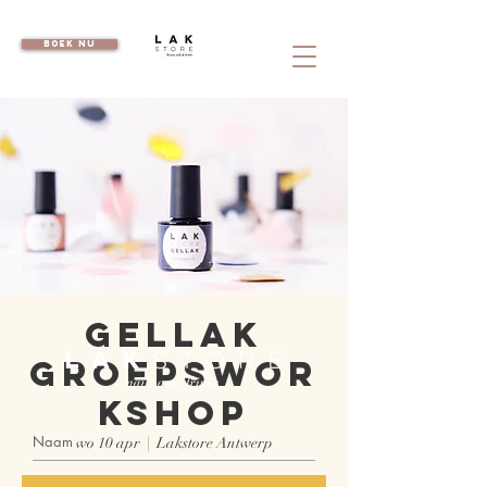
boek nu
Gellak
Groepswor
kshop
wo 10 apr
  |  
Lakstore Antwerp