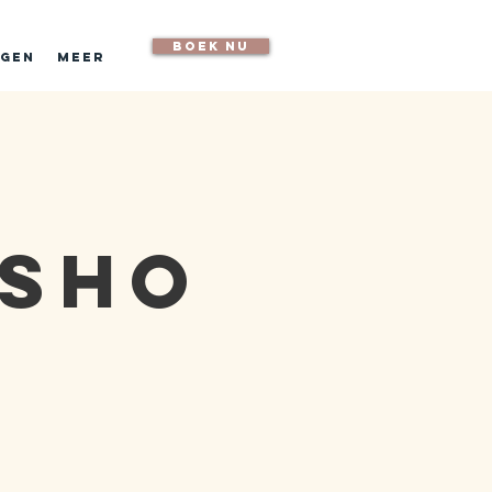
boek nu
ngen
Meer
sho