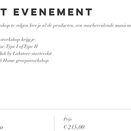
et evenement
op te volgen leer je al de producten, een voorbereidende manicur
 workshop krijg je:
e: Type I of Type II
ak by Lakstore starterskit 
 @ Home groepsworkshop 
Prijs
op
€ 215,00