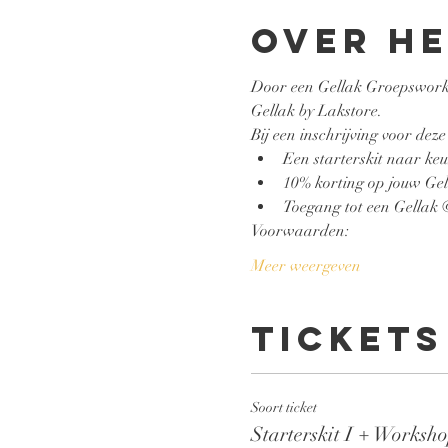
Over h
Door een Gellak Groepsworksh
Gellak by Lakstore.
Bij een inschrijving voor deze
Een starterskit naar keuz
10% korting op jouw Gell
Toegang tot een Gellak
Voorwaarden:
Meer weergeven
Tickets
Soort ticket
Starterskit I + Worksh