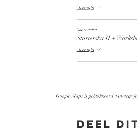
Meer info
Soort ticket
Starterskit II + Works
Meer info
Google Maps is geblokkeerd vanwege je i
Deel di