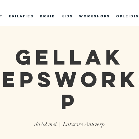
t
Epilaties
BRUID
Kids
Workshops
Opleidi
Gellak
oepswork
p
do 02 mei
  |  
Lakstore Antwerp