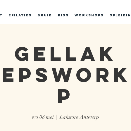
t
Epilaties
BRUID
Kids
Workshops
Opleidi
Gellak
oepswork
p
wo 08 mei
  |  
Lakstore Antwerp