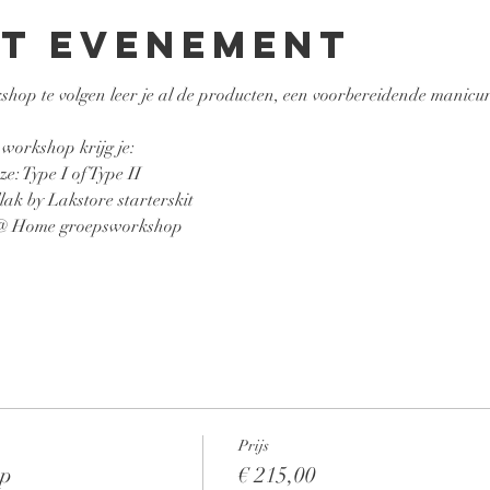
et evenement
op te volgen leer je al de producten, een voorbereidende manicur
 workshop krijg je:
e: Type I of Type II
ak by Lakstore starterskit 
 @ Home groepsworkshop 
Prijs
op
€ 215,00