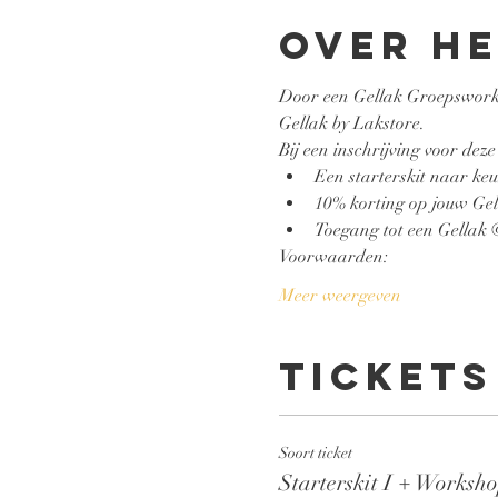
Over h
Door een Gellak Groepsworksh
Gellak by Lakstore.
Bij een inschrijving voor deze
Een starterskit naar keuz
10% korting op jouw Gell
Toegang tot een Gellak
Voorwaarden:
Meer weergeven
Tickets
Soort ticket
Starterskit I + Worksh