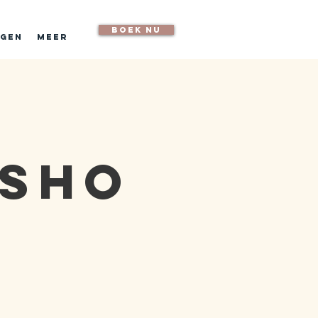
boek nu
ngen
Meer
sho