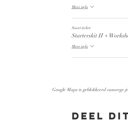
Meer info
Soort ticket
Starterskit II + Works
Meer info
Google Maps is geblokkeerd vanwege je i
Deel di