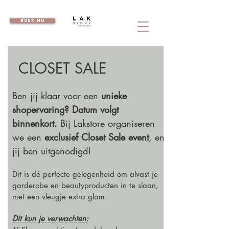
boek nu
CLOSET SALE
Ben jij klaar voor een
unieke
shopervaring? Datum volgt
binnenkort.
Bij Lakstore organiseren
we een
exclusief Closet Sale event
, en
jij ben uitgenodigd!
Dit is dé perfecte gelegenheid om alvast je
garderobe en beautyproducten in te slaan,
met een vleugje extra glam.
Dit kun je verwachten: