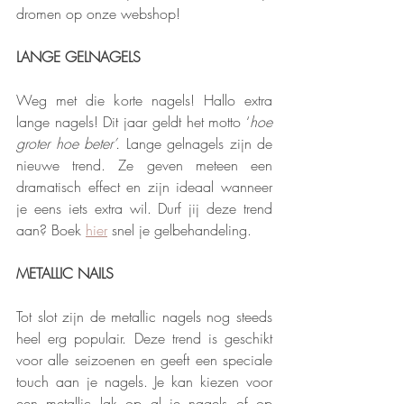
dromen op onze webshop! 
LANGE GELNAGELS
Weg met die korte nagels! Hallo extra 
lange nagels! Dit jaar geldt het motto ‘
hoe 
groter hoe beter’. 
Lange gelnagels zijn de 
nieuwe trend. Ze geven meteen een 
dramatisch effect en zijn ideaal wanneer 
je eens iets extra wil. Durf jij deze trend 
aan? Boek 
hier
 snel je gelbehandeling. 
METALLIC NAILS
Tot slot zijn de metallic nagels nog steeds 
heel erg populair. Deze trend is geschikt 
voor alle seizoenen en geeft een speciale 
touch aan je nagels. Je kan kiezen voor 
een metallic lak op al je nagels of op 