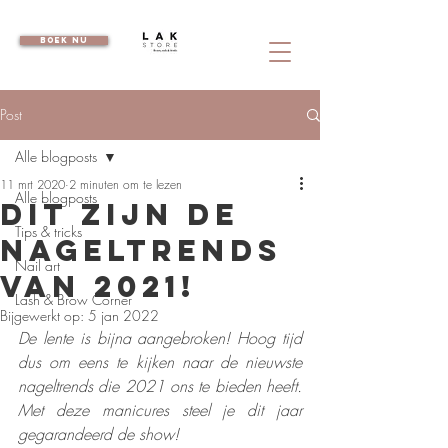
boek nu
Post
Alle blogposts
11 mrt 2020
2 minuten om te lezen
Alle blogposts
Dit zijn de
Tips & tricks
nageltrends
Nail art
van 2021!
Lash & Brow Corner
Bijgewerkt op:
5 jan 2022
De lente is bijna aangebroken! Hoog tijd 
dus om eens te kijken naar de nieuwste 
nageltrends die 2021 ons te bieden heeft. 
Met deze manicures steel je dit jaar 
gegarandeerd de show! 