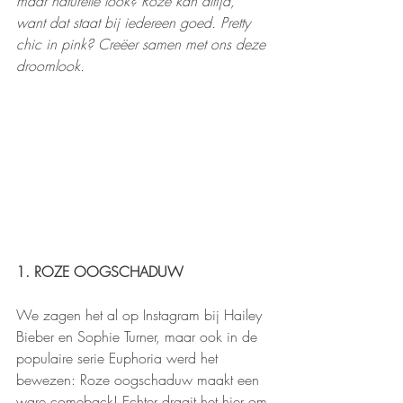
maar naturelle look? Roze kan altijd, 
want dat staat bij iedereen goed. Pretty 
chic in pink? Creëer samen met ons deze 
droomlook. 
1. ROZE OOGSCHADUW
We zagen het al op Instagram bij Hailey 
Bieber en Sophie Turner, maar ook in de 
populaire serie Euphoria werd het 
bewezen: Roze oogschaduw maakt een 
ware comeback! Echter draait het hier om 