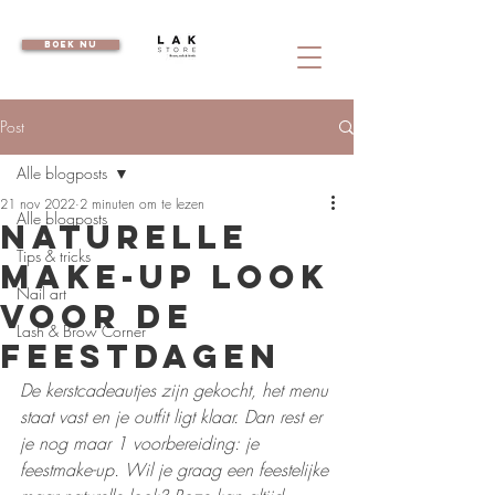
boek nu
Post
Alle blogposts
21 nov 2022
2 minuten om te lezen
Alle blogposts
Naturelle
Tips & tricks
make-up look
Nail art
voor de
Lash & Brow Corner
feestdagen
De kerstcadeautjes zijn gekocht, het menu 
staat vast en je outfit ligt klaar. Dan rest er 
je nog maar 1 voorbereiding: je 
feestmake-up. Wil je graag een feestelijke 