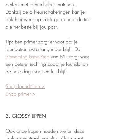
perfect met je huidskleur matchen. 
Dankzij de 6 kleurschakeringen kan je 
ook hier weer op zoek gaan naar de tint 
die het beste bij jou past. 
Tip:
 Een primer zorgt er voor dat je 
foundation extra lang mooi blijft. De 
Smoothing Face Prep
 van Mii zorgt voor 
een betere hechting zodat je foundation 
de hele dag mooi en fris blijft. 
Shop foundation >
Shop primer >
3. GLOSSY LIPPEN
Ook onze lippen houden we bij deze 
look zo neutraal mogelijk. Als je gaat 