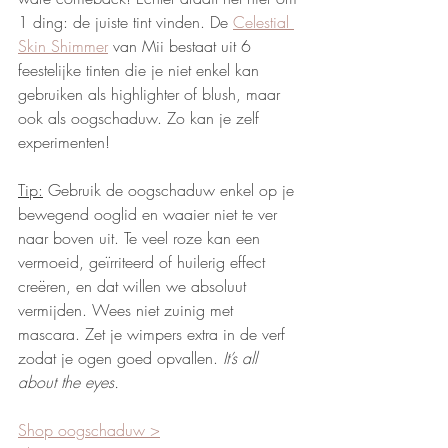
1 ding: de juiste tint vinden. De 
Celestial 
Skin Shimmer
 van Mii bestaat uit 6 
feestelijke tinten die je niet enkel kan 
gebruiken als highlighter of blush, maar 
ook als oogschaduw. Zo kan je zelf 
experimenten! 
Tip:
 Gebruik de oogschaduw enkel op je 
bewegend ooglid en waaier niet te ver 
naar boven uit. Te veel roze kan een 
vermoeid, geïrriteerd of huilerig effect 
creëren, en dat willen we absoluut 
vermijden. Wees niet zuinig met 
mascara. Zet je wimpers extra in de verf 
zodat je ogen goed opvallen. 
It’s all 
about the eyes.
Shop oogschaduw >