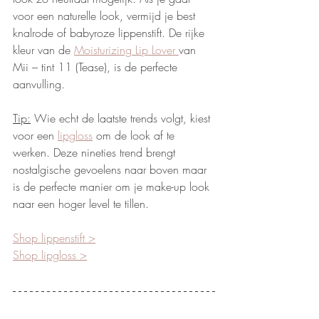
voor een naturelle look, vermijd je best 
knalrode of babyroze lippenstift. De rijke 
kleur van de 
Moisturizing Lip Lover 
van 
Mii – tint 11 (Tease), is de perfecte 
aanvulling. 
Tip:
 Wie echt de laatste trends volgt, kiest 
voor een 
lipgloss
 om de look af te 
werken. Deze nineties trend brengt 
nostalgische gevoelens naar boven maar 
is de perfecte manier om je make-up look 
naar een hoger level te tillen. 
Shop lippenstift >
Shop lipgloss >