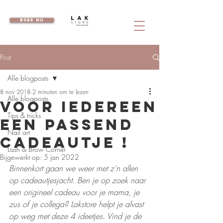
boek nu
Post
Alle blogposts
8 nov 2018
2 minuten om te lezen
Alle blogposts
Voor iedereen
Tips & tricks
een passend
Nail art
cadeautje !
Lash & Brow Corner
Bijgewerkt op:
5 jan 2022
Binnenkort gaan we weer met z’n allen 
op cadeautjesjacht. Ben je op zoek naar 
een origineel cadeau voor je mama, je 
zus of je collega? Lakstore helpt je alvast 
op weg met deze 4 ideetjes. Vind je de 