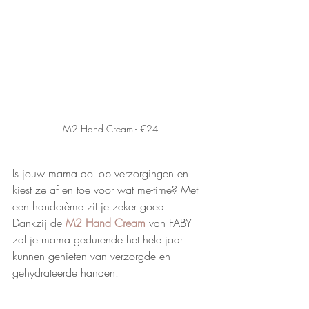
M2 Hand Cream - €24
Is jouw mama dol op verzorgingen en 
kiest ze af en toe voor wat me-time? Met 
een handcrème zit je zeker goed! 
Dankzij de 
M2 Hand Cream
 van FABY 
zal je mama gedurende het hele jaar 
kunnen genieten van verzorgde en 
gehydrateerde handen. 