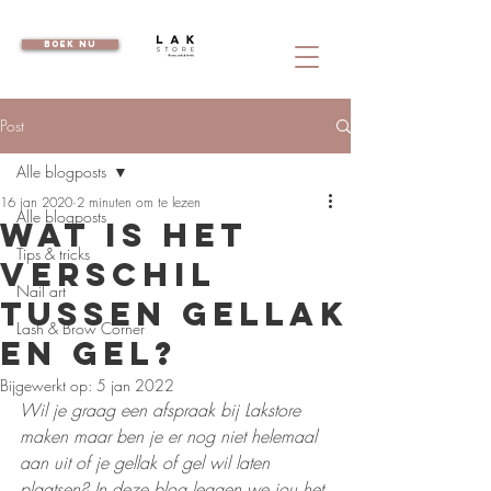
boek nu
Post
Alle blogposts
16 jan 2020
2 minuten om te lezen
Alle blogposts
Wat is het
Tips & tricks
verschil
Nail art
tussen gellak
Lash & Brow Corner
en gel?
Bijgewerkt op:
5 jan 2022
Wil je graag een afspraak bij Lakstore 
maken maar ben je er nog niet helemaal 
aan uit of je gellak of gel wil laten 
plaatsen? In deze blog leggen we jou het 