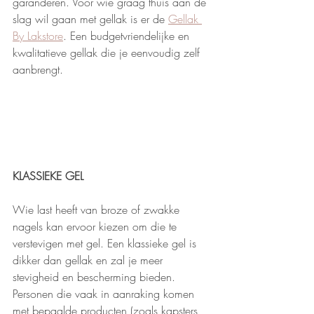
garanderen. Voor wie graag thuis aan de 
slag wil gaan met gellak is er de 
Gellak 
By Lakstore
. Een budgetvriendelijke en 
kwalitatieve gellak die je eenvoudig zelf 
aanbrengt.
KLASSIEKE GEL
Wie last heeft van broze of zwakke 
nagels kan ervoor kiezen om die te 
verstevigen met gel. Een klassieke gel is 
dikker dan gellak en zal je meer 
stevigheid en bescherming bieden. 
Personen die vaak in aanraking komen 
met bepaalde producten (zoals kapsters, 