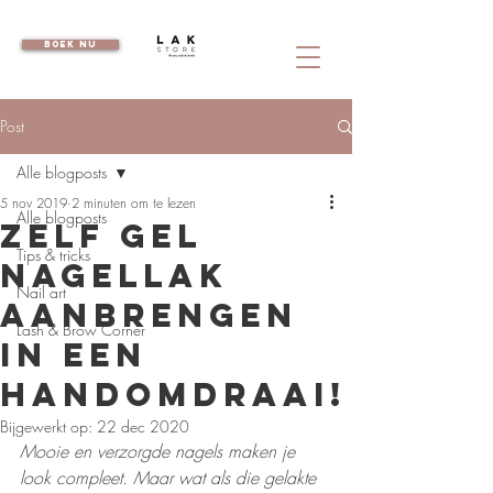
boek nu
Post
Alle blogposts
5 nov 2019
2 minuten om te lezen
Alle blogposts
Zelf gel
Tips & tricks
nagellak
Nail art
aanbrengen
Lash & Brow Corner
in een
handomdraai!
Bijgewerkt op:
22 dec 2020
Mooie en verzorgde nagels maken je 
look compleet. Maar wat als die gelakte 