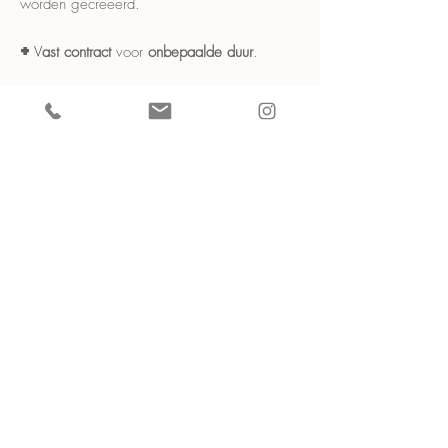
worden gecreëerd.
+
V
ast contract
voor
onbepaalde duur
.
+
Een
marktconform loon
+13de maand
+
hospitalisatieverzekering.
+
Intern blijven we werken aan onze kennis.
Blijvende opleidingen blijven we geven aan
onze medewerkers (Geltechnieken, BIAB,
French, nieuwe gelaatstechnieken, enz)
Hoe solliciteren?
Graag solliciteren per mail met
een
motivatiebrief
(portofolio mag ook