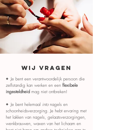
Wij vragen
+
Je bent een verantwoordelijk persoon die
zelfstandig kan werken en een
flexibele
ingesteldheid
mag niet ontbreken!
+
Je bent helemaal
into
nagels en
schoonheidsverzorging. Je hebt ervaring met
het lakken van nagels, gelaatsverzorgingen,
wenkbrauwen, waxen van het lichaam en