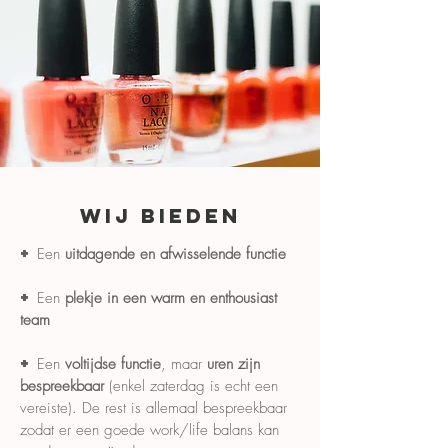
WIJ BIEDEN
+
Een
uitdagende en afwisselende functie
+
Een
plekje in een warm en enthousiast
team
+
Een
voltijdse functie
, maar
uren zijn
bespreekbaar
(enkel zaterdag is
echt een
vereiste). De rest is allemaal bespreekbaar
zodat er een goede work/life balans kan