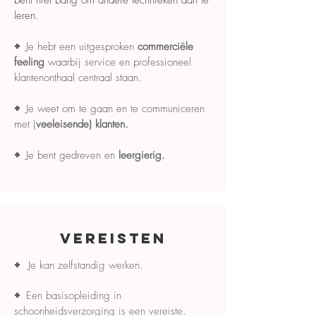
bent niet bang om andere technieken aan te
leren.
+
Je hebt een uitgesproken
commerciële
feeling
waarbij service en professioneel
klantenonthaal centraal staan.
+
Je weet om te gaan en te communiceren
met (
veeleisende) klanten.
+
Je bent gedreven en
leergierig.
VEREISTEN
+
Je kan zelfstandig werken.
+
Een basisopleiding in
schoonheidsverzorging
is een vereiste.