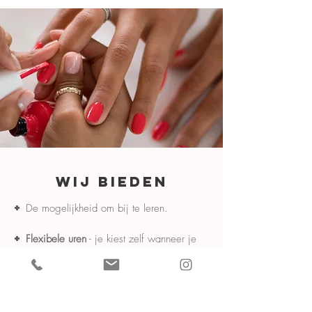
WIJ BIEDEN
+
De mogelijkheid om bij te leren.
+
Flexibele uren
- je kiest zelf wanneer je
beschikbaar bent.
+
Je hoeft niet op zoek te gaan naar een
eigen cliënteel.