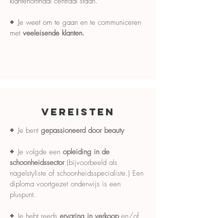
klantenonthaal centraal staan.
+
Je weet om te gaan en te communiceren
met
veeleisende klanten.
VEREISTEN
+
Je bent
gepassioneerd door beauty
+
Je volgde een
opleiding in de
schoonheidssector
(bijvoorbeeld als
nagelstyliste of schoonheidsspecialiste.) Een
diploma voortgezet onderwijs is een
pluspunt.
+
Je hebt reeds
ervaring in verkoop
en/of