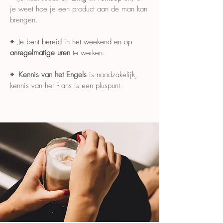
je weet hoe je een product aan de man kan
brengen.
+
Je bent bereid in het weekend en op
onregelmatige uren
te werken.
+
Kennis van het Engels
is noodzakelijk,
kennis van het Frans is een pluspunt.