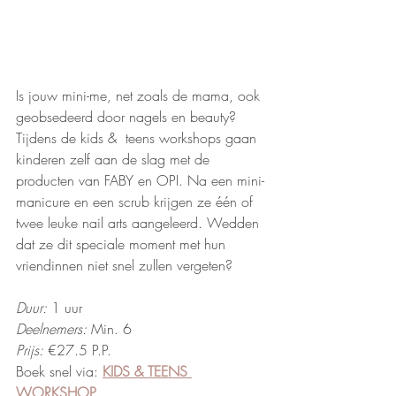
Is jouw mini-me, net zoals de mama, ook 
geobsedeerd door nagels en beauty? 
Tijdens de kids &  teens workshops gaan 
kinderen zelf aan de slag met de 
producten van FABY en OPI. Na een mini-
manicure en een scrub krijgen ze één of 
twee leuke nail arts aangeleerd. Wedden 
dat ze dit speciale moment met hun 
vriendinnen niet snel zullen vergeten? 
Duur: 
1 uur
Deelnemers: 
Min. 6 
Prijs: 
€27.5 P.P.
Boek snel via: 
KIDS & TEENS 
WORKSHOP