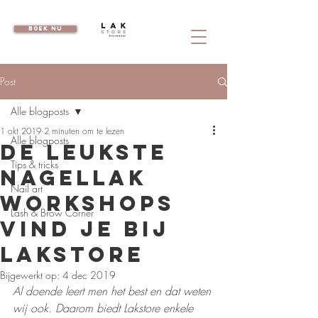
boek nu
Post
Alle blogposts
1 okt 2019
2 minuten om te lezen
Alle blogposts
De leukste
Tips & tricks
nagellak
Nail art
workshops
Lash & Brow Corner
vind je bij
Lakstore
Bijgewerkt op:
4 dec 2019
Al doende leert men het best en dat weten 
wij ook. Daarom biedt Lakstore enkele 