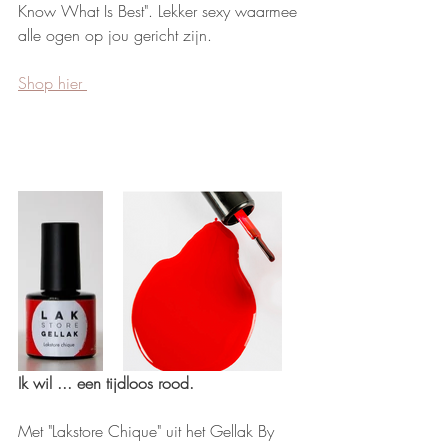
Know What Is Best". Lekker sexy waarmee 
alle ogen op jou gericht zijn. 
Shop hier 
Ik wil ... een tijdloos rood.
Met "Lakstore Chique" uit het Gellak By 