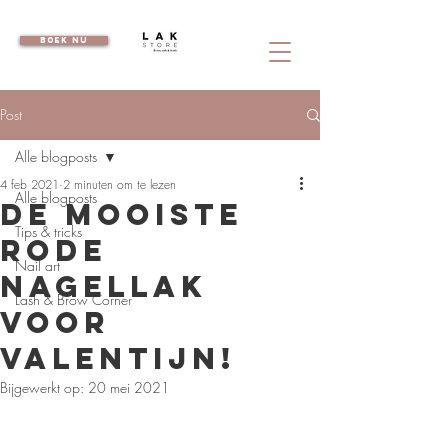
boek nu
Post
Alle blogposts
4 feb 2021
2 minuten om te lezen
Alle blogposts
De mooiste
Tips & tricks
rode
Nail art
nagellak
Lash & Brow Corner
voor
valentijn!
Bijgewerkt op:
20 mei 2021