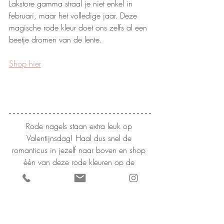
Lakstore gamma straal je niet enkel in 
februari, maar het volledige jaar. Deze 
magische rode kleur doet ons zelfs al een 
beetje dromen van de lente. 
Shop hier
Rode nagels staan extra leuk op 
Valentijnsdag! Haal dus snel de 
romanticus in jezelf naar boven en shop 
één van deze rode kleuren op de 
webshop. 
With Love, Team Lakstore